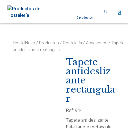
0 productos
HostelNovo
/
Productos
/
Coctelería
/
Accesorios
/ Tapete
antideslizante rectangular
Tapete
antidesliz
ante
rectangula
r
Ref: 944
Tapete antideslizante.
Este tapete rectangular