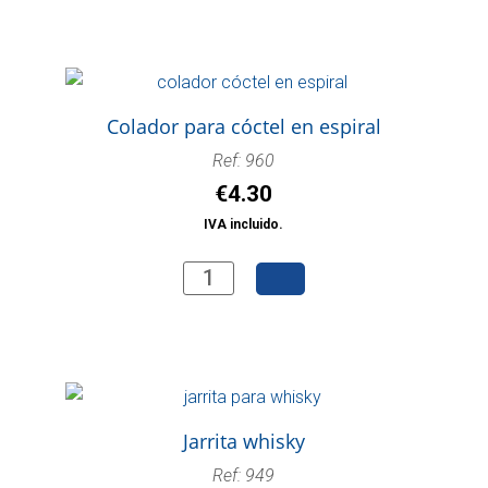
grande
cantidad
Colador para cóctel en espiral
Ref: 960
€
4.30
IVA incluido.
Colador
para
cóctel
en
espiral
cantidad
Jarrita whisky
Ref: 949