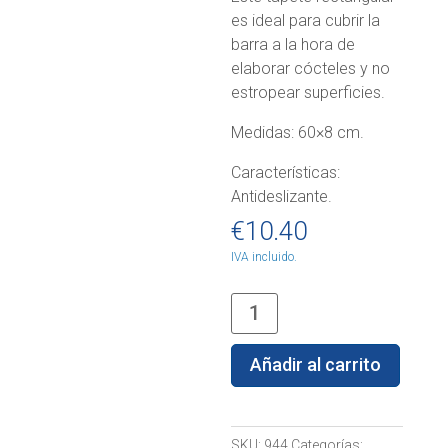
es ideal para cubrir la
barra a la hora de
elaborar cócteles y no
estropear superficies.
Medidas: 60×8 cm.
Características:
Antideslizante.
€
10.40
IVA incluido.
Tapete
antideslizante
rectangular
Añadir al carrito
cantidad
SKU:
944
Categorías: