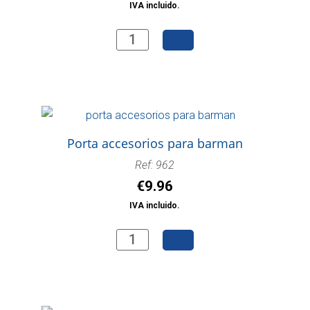
IVA incluido.
Contenedor
dosificador
para
barman
pequeño
(0,5L)
Porta accesorios para barman
cantidad
Ref: 962
€
9.96
IVA incluido.
Porta
accesorios
para
barman