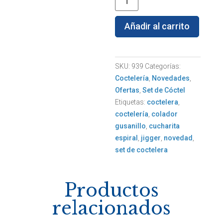
de
Coctelería
Añadir al carrito
cantidad
SKU:
939
Categorías:
Coctelería
,
Novedades
,
Ofertas
,
Set de Cóctel
Etiquetas:
coctelera
,
coctelería
,
colador
gusanillo
,
cucharita
espiral
,
jigger
,
novedad
,
set de coctelera
Productos
relacionados