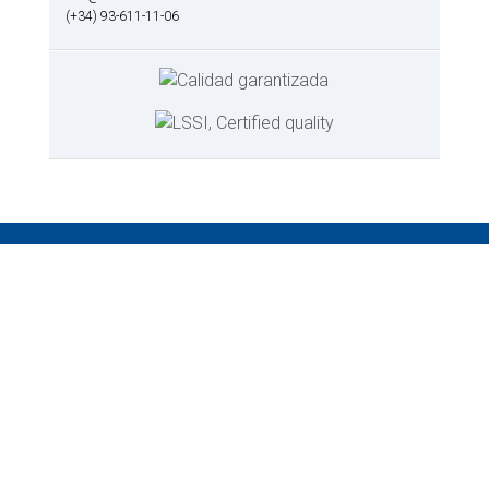
(+34) 93-611-11-06
Categorías de productos
Cocina
-
Barbacoa
-
Cazos y sartenes
-
Cuchillos
-
Pinzas
Mesa
-
Azucareros y saleros