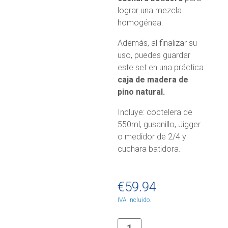
lograr una mezcla
homogénea.
Además, al finalizar su
uso, puedes guardar
este set en una práctica
caja de madera de
pino natural.
Incluye: coctelera de
550ml, gusanillo, Jigger
o medidor de 2/4 y
cuchara batidora.
€
59.94
IVA incluido.
Set