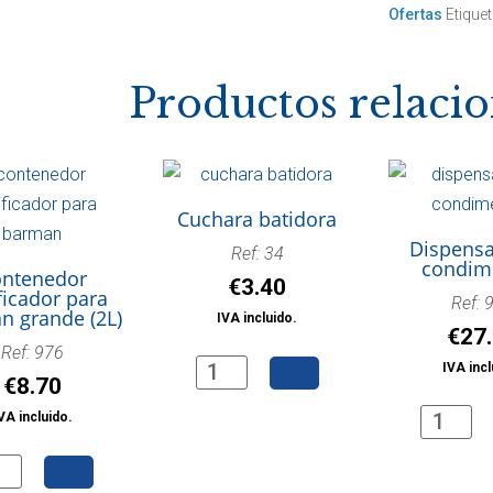
Ofertas
Etique
cantidad
Productos relaci
Cuchara batidora
Dispensa
Ref: 34
condim
ntenedor
€
3.40
ficador para
Ref: 
n grande (2L)
IVA incluido.
€
27
Ref: 976
Cuchara
IVA incl
€
8.70
batidora
Dispensa
VA incluido.
cantidad
de
tenedor
condime