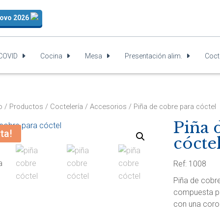
Novo 2026
-COVID
Cocina
Mesa
Presentación alim.
Coct
o
/
Productos
/
Coctelería
/
Accesorios
/ Piña de cobre para cóctel
Piña 
ta!
cócte
Ref: 1008
Piña de cobre
compuesta po
con una coron