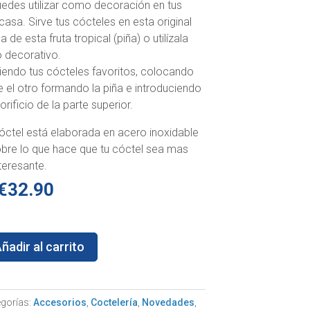
edes utilizar como decoración en tus
casa. Sirve tus cócteles en esta original
de esta fruta tropical (piña) o utilízala
 decorativo.
rviendo tus cócteles favoritos, colocando
 el otro formando la piña e introduciendo
 orificio de la parte superior.
óctel está elaborada en acero inoxidable
bre lo que hace que tu cóctel sea mas
teresante.
€
32.90
ñadir al carrito
gorías:
Accesorios
,
Coctelería
,
Novedades
,