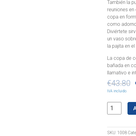
También la pu
reuniones en 
copa en forma 
como adorno
Diviértete si
un vaso sobre
la pajita en el
La copa de c
bañada en co
llamativo e in
€
43.80
IVA incluido.
Piña
A
de
cobre
para
SKU:
1008
Cate
cóctel