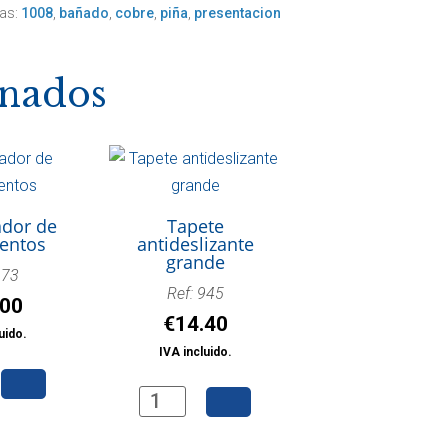
tas:
1008
,
bañado
,
cobre
,
piña
,
presentacion
onados
dor de
Tapete
entos
antideslizante
grande
973
Ref: 945
.00
€
14.40
uido.
IVA incluido.
dor
Tapete
antideslizante
ntos