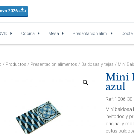
Novo 2026
OVID
Cocina
Mesa
Presentación alim.
Coctel
o
/
Productos
/
Presentación alimentos
/
Baldosas y tejas
/ Mini Bal
Mini 
azul
Ref: 1006-30
Mini baldosa 
invitados y p
original y mo
estas baldosa