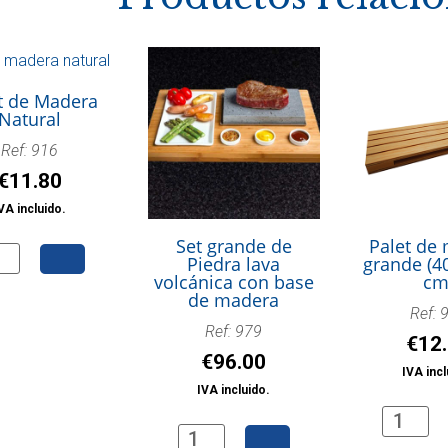
t de Madera
Natural
Ref: 916
€
11.80
VA incluido.
Set grande de
Palet de
et
Piedra lava
grande (4
volcánica con base
cm
de madera
era
Ref: 
Ref: 979
ural
€
12
€
96.00
tidad
IVA incl
IVA incluido.
Palet
Set
de