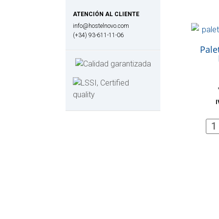
ATENCIÓN AL CLIENTE
info@hostelnovo.com
(+34) 93-611-11-06
Pale
I
Pal
de
Mad
Nat
can