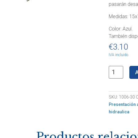
pasarán desa
Medidas: 15
Color: Azul.
También dispo
€
3.10
IVA incluido.
Mini
A
Baldosa
hidráulica
azul
SKU:
1006-30
C
cantidad
Presentación 
hidraulica
Productos relaci