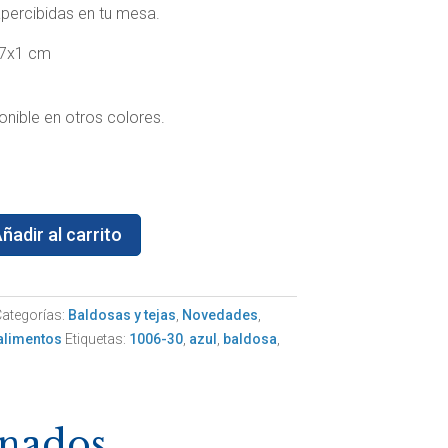
percibidas en tu mesa.
x7x1 cm
nible en otros colores.
ñadir al carrito
ategorías:
Baldosas y tejas
,
Novedades
,
alimentos
Etiquetas:
1006-30
,
azul
,
baldosa
,
onados