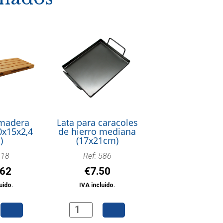
 madera
Lata para caracoles
0x15x2,4
de hierro mediana
)
(17x21cm)
918
Ref: 586
.62
€
7.50
uido.
IVA incluido.
Lata
para