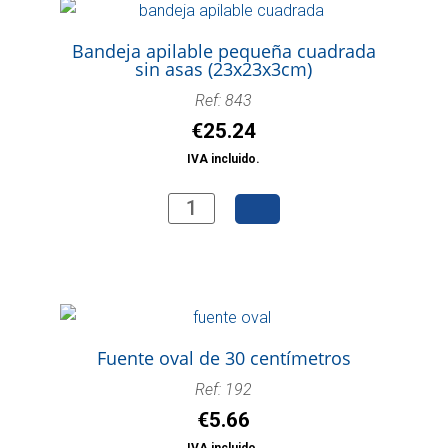
Bandeja apilable pequeña cuadrada
sin asas (23x23x3cm)
Ref: 843
€
25.24
IVA incluido.
Bandeja
apilable
pequeña
cuadrada
sin
asas
Fuente oval de 30 centímetros
(23x23x3cm)
Ref: 192
cantidad
€
5.66
IVA incluido.