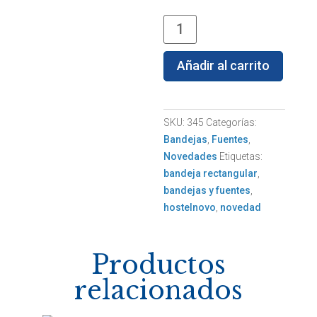
Bandeja
rectangular
de
Añadir al carrito
cerámica
mediana
26,5x16x0,5cm
SKU:
345
Categorías:
cantidad
Bandejas
,
Fuentes
,
Novedades
Etiquetas:
bandeja rectangular
,
bandejas y fuentes
,
hostelnovo
,
novedad
Productos
relacionados