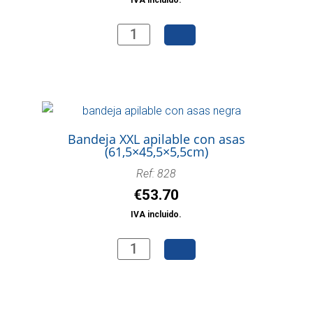
Fuente
oval
de
30
centímetros
cantidad
Bandeja XXL apilable con asas
(61,5×45,5×5,5cm)
Ref: 828
€
53.70
IVA incluido.
Bandeja
XXL
apilable
con