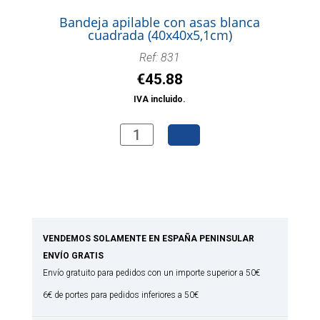
asas
Bandeja apilable con asas blanca
(61,5x45,5x5,5cm)
cuadrada (40x40x5,1cm)
cantidad
Ref: 831
€
45.88
IVA incluido.
Bandeja
apilable
con
asas
blanca
cuadrada
VENDEMOS SOLAMENTE EN ESPAÑA PENINSULAR
(40x40x5,1cm)
ENVÍO GRATIS
cantidad
Envío gratuito para pedidos con un importe superior a 50€
6€ de portes para pedidos inferiores a 50€