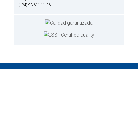
(+34) 93-611-11-06
Categorías de productos
Cocina
-
Barbacoa
-
Cazos y sartenes
-
Cuchillos
-
Pinzas
Mesa
-
Azucareros y saleros