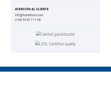
ATENCIÓN AL CLIENTE
info@hostelnovo.com
(+34) 93-611-11-06
Categorías de productos
Cocina
-
Barbacoa
-
Cazos y sartenes
-
Cuchillos