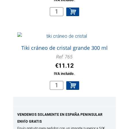
Tiki
cráneo
de
cristal
pequeño
Tiki cráneo de cristal grande 300 ml
100
Ref: 765
ml
€
11.12
cantidad
IVA incluido.
Tiki
cráneo
de
cristal
VENDEMOS SOLAMENTE EN ESPAÑA PENINSULAR
grande
ENVÍO GRATIS
300
Envío gratuito para pedidos con un importe superior a 50€