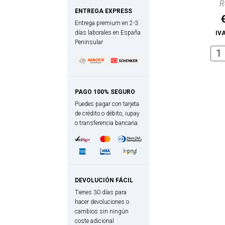
R
ENTREGA EXPRESS
Entrega premium en 2-3
días laborales en España
IVA
Peninsular
Abri
de
coct
peq
PAGO 100% SEGURO
Puedes pagar con tarjeta
(11
de crédito o débito, iupay
cm)
o transferencia bancaria.
can
DEVOLUCIÓN FÁCIL
Tienes 30 días para
hacer devoluciones o
cambios sin ningún
coste adicional