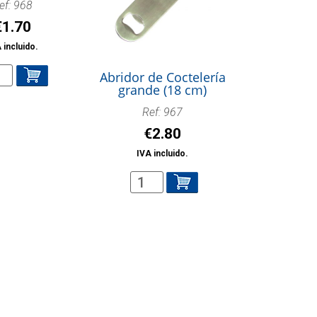
ef: 968
€
1.70
 incluido.
dor
Abridor de Coctelería
grande (18 cm)
elería
Ref: 967
ueño
€
2.80
IVA incluido.
Abridor
tidad
de
Coctelería
grande
(18
cm)
cantidad