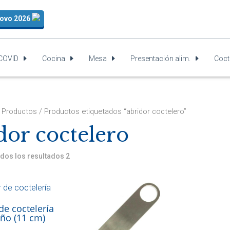
Novo 2026
-COVID
Cocina
Mesa
Presentación alim.
Coct
/
Productos
/ Productos etiquetados “abridor coctelero”
dor coctelero
dos los resultados 2
de coctelería
ño (11 cm)