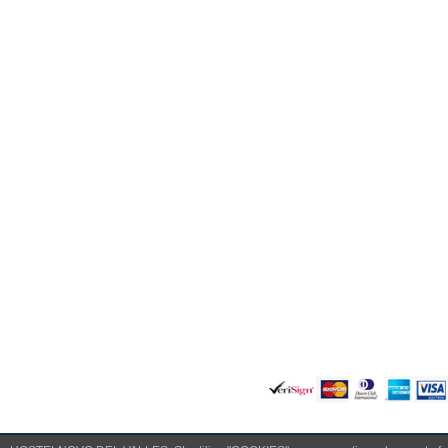
Categorías de productos
Cocina
Pre
-
Barbacoa
-
Ba
-
Cazos y sartenes
-
Pal
-
Cuchillos
-
Ot
-
Pinzas
Coc
Mesa
-
Ac
-
Azucareros y saleros
-
Co
-
Complementos
-
Se
-
Servilleteros
-
Ute
-
Vajilla, cristalería y cubertería
Formas de