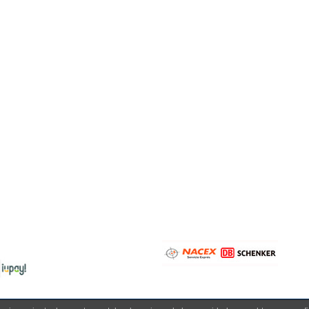
sentación de alimentos
Bandejas
ldosas y tejas
-
Bandeja con asas
ets y cajas
-
Bandeja sin asas
ros
-
Fuentes
telería:
-
Room Service
cesorios
Novedades
cteleras
t de cóctel
nsilios
 pago:
Transportistas: